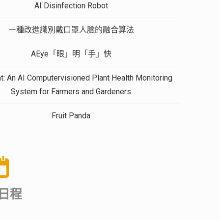
AI Disinfection Robot
㇐種改進識別戴口罩人臉的融合算法
AEye「眼」明「手」快
t: An AI Computervisioned Plant Health Monitoring
System for Farmers and Gardeners
Fruit Panda
日程