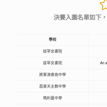
決賽入圍名單如下，
學校
拔萃女書院
拔萃女書院
An a
將軍澳香島中學
荔景天主教中學
瑪利曼中學