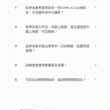
1
如參加者希望得到多一份CUHK-JC iCar材料
包，可否額外向中大購買？
2
若學生能力不足，未跟上進度，或在課堂途中
遇上問題，可怎樣做？
3
如參加者未能出席其中一日訓練營，能獲得證
書嗎？
4
訓練營會使用哪種語言授課？
5
可否在訓練營開始前，或訓練營期間退出？