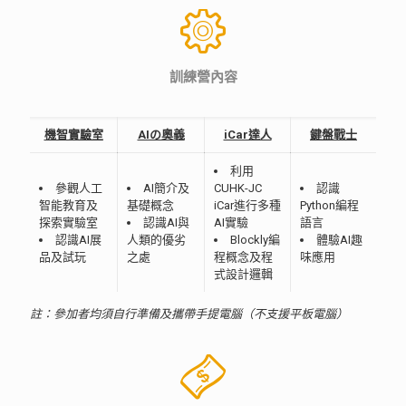
訓練營內容
機智實驗室
AIの奧義
iCar達人
鍵盤戰士
利用
參觀人工
AI簡介及
CUHK-JC
認識
智能教育及
基礎概念
iCar進行多種
Python編程
探索實驗室
認識AI與
AI實驗
語言
認識AI展
人類的優劣
Blockly編
體驗AI趣
品及試玩
之處
程概念及程
味應用
式設計邏輯
註：參加者均須自行準備及攜帶手提電腦（不支援平板電腦）