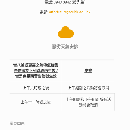
電話: 3943 0842 (黃先生)
電郵:
aiforfuture@cuhk.edu.hk
惡劣天氣安排
當八號或更高之熱帶氣旋警
告信號於下列時段內生效 /
安排
當黑色暴雨警告信號生效
上午六時或之後
上午組別之活動將會取消
上午組別和下午組別所有活
上午十一時或之後
動將會取消
常見問題