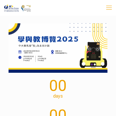
00
days
00