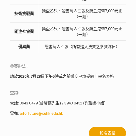
獎盃乙只、證書每人乙張及獎金港幣7,000元正
技術挑戰獎
（一組）
獎盃乙只、證書每人乙張及獎金港幣7,000元正
關注社會獎
（一組）
優異獎
證書每人乙張（所有進入決賽之參賽隊伍）
參賽辦法：
請於
2020年7月28日下午5時或之前
遞交已填妥網上報名表格
查詢:
電話: 3943 0479 (曾耀德先生) / 3943 0452 (許雅媛小姐)
電郵:
aiforfuture@cuhk.edu.hk
報名表格