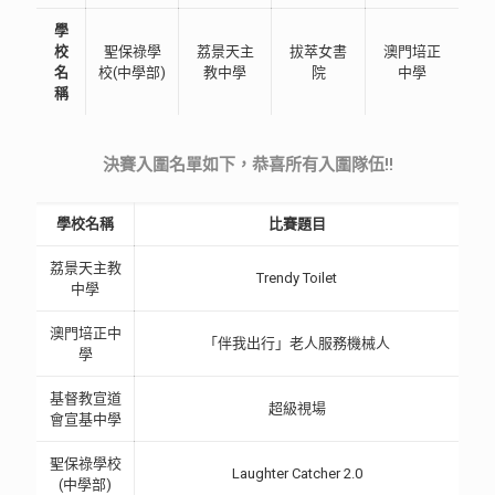
學
校
聖保祿學
荔景天主
拔萃女書
澳門培正
名
校(中學部)
教中學
院
中學
稱
決賽入圍名單如下，恭喜所有入圍隊伍!!
學校名稱
比賽題目
荔景天主教
Trendy Toilet
中學
澳門培正中
「伴我出行」老人服務機械人
學
基督教宣道
超級視場
會宣基中學
聖保祿學校
Laughter Catcher 2.0
(中學部)