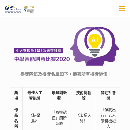
得獎隊伍及得獎名單如下，恭喜所有得獎隊伍!!
獎
最佳人工
最具創新
技術挑戰
關注社會
項
智能獎
獎
獎
獎
作
「伴我出
「隨機認
品
《快樂
《太極大
行」老人
便」廁所
名
鳥》
師》
服務機械
系統
稱
人