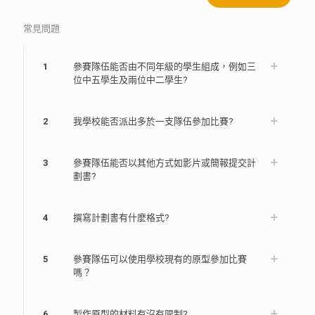
常見問題
1
參賽隊伍能否由不同年級的學生組成，例如三
位中五學生及兩位中二學生?
2
我學校能否派出多於一支隊伍參加比賽?
3
參賽隊伍能否以其他方式如影片或簡報提交計
劃書?
4
撰寫計劃書有什麼格式?
5
參賽隊伍可以使用學校現有的原型參加比賽
嗎？
6
製作原型的材料有沒有限制?