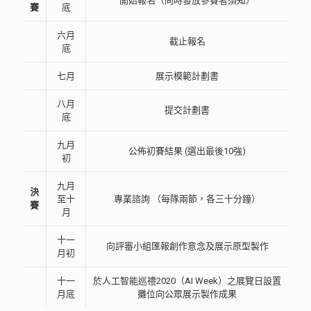
開始報名（同時發放參賽者須知）
賽
底
六月
截止報名
底
七月
展示模範計劃書
八月
提交計劃書
底
九月
公佈初賽結果 (選出最後10強)
初
九月
決
至十
專業諮詢 （每隊兩節，各三十分鐘）
賽
月
十一
向評審小組匯報創作意念及展示原型製作
月初
十一
於人工智能巡禮2020（AI Week）之展覽日設置
月底
攤位向公眾展示製作成果