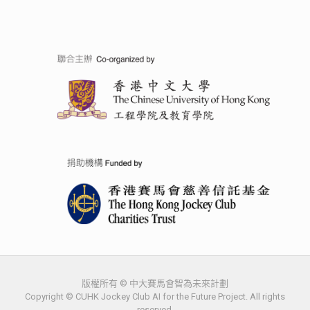
版權所有 © 中大賽馬會智為未來計劃
Copyright © CUHK Jockey Club AI for the Future Project. All rights
reserved.