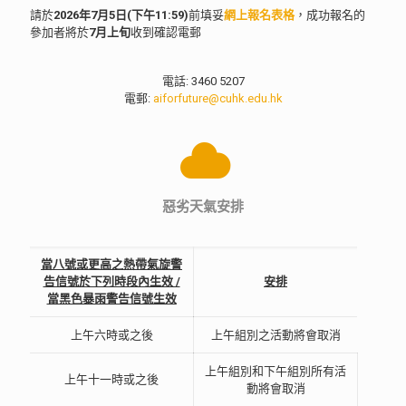
請於
2026年7月5日(下午11:59)
前填妥
網上報名表格
，成功報名的
參加者將於
7月上旬
收到確認電郵
電話: 3460 5207
電郵:
aiforfuture@cuhk.edu.hk
惡劣天氣安排
當八號或更高之熱帶氣旋警
告信號於下列時段內生效 /
安排
當黑色暴雨警告信號生效
上午六時或之後
上午組別之活動將會取消
上午組別和下午組別所有活
上午十一時或之後
動將會取消