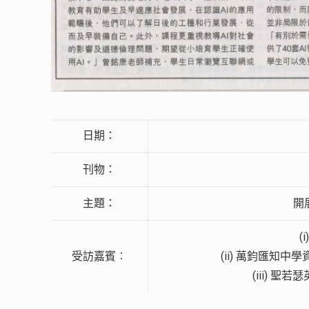
日期：
刊物：
主題：
開
(
受訪嘉賓︰
(ii) 萬鈞匯知
(iii) 