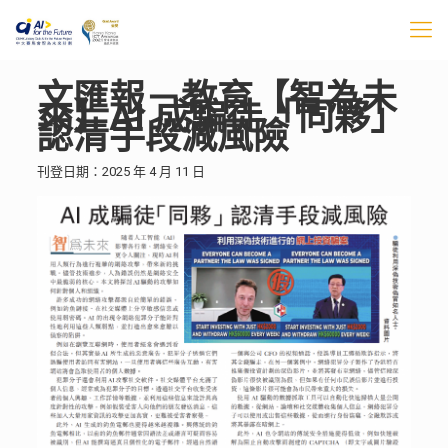
文匯報－教育【智為未
來】AI 成騙徒「同夥」
認清手段減風險
刊登日期：2025 年 4 月 11 日