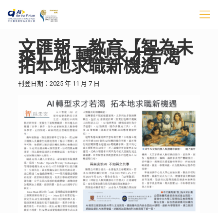
文匯報－教育【智為未
來】AI 轉型求才若渴
拓本地求職新機遇
刊登日期：2025 年 11 月 7 日