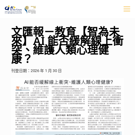
文匯報－教育【智為未
來】AI 能否緩解線上衝
突、維護人類心理健
康？
刊登日期：2026 年 1 月 30 日