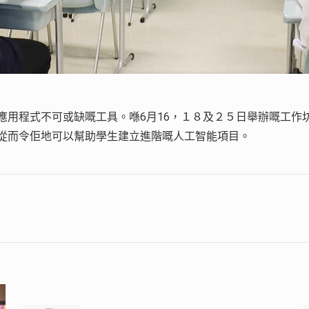
能應用程式不可或缺嘅工具。喺6月16，１８及２５日舉辦嘅工作坊
驗，從而令佢地可以幫助學生建立進階嘅人工智能項目。