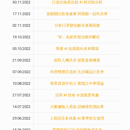
30.11.2022
口述比喻易出錯 AI 程式助分析
17.11.2022
遊戲關注飲食健康 與熊貓一起吃水果
02.11.2022
分析口罩變化解決溝通困擾
19.10.2022
「智」為新常態治療抑鬱症
05.10.2022
掌握 AI 知識面向未來職場
21.09.2022
面對人機共存 抓緊發展機遇
07.09.2022
利用雙鑽石流程 五步驟設計思考
10.08.2022
簡單資源作切入 實踐之中學理論
27.07.2022
活用 AI 技術 令遊戲更有趣
14.07.2022
大數據輸入系統 訓練模型測結果
29.06.2022
人類語言多歧義 AI 要學前文後理
15.06.2022
電腦識別口語 語音轉換成文本