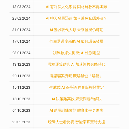
13.03.2024
AI 有利個人化學習 因材施教不再困難
28.02.2024
AI 聊天發展迅速 如何避免私隱外洩？
31.01.2024
AI 難以取代人類 未來發展仍可期
17.01.2024
伺服器過度耗能 AI 如何環保發展
03.01.2024
訓練數據失衡 致 AI 性別定型
13.12.2023
雲端運算結合 AI 加速迎接智能時代
29.11.2023
電話騙案升呢 既騙錢也「騙聲」
15.11.2023
生成式 AI 惹爭議 原創版權難界定
18.10.2023
AI 決策雖高效 歸責問題待解決
04.10.2023
AI 助增訓練效能 體育水平更進步
20.09.2023
聼障人士看比賽 智能字幕實時支援