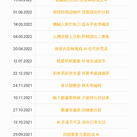
01.06.2022
尋找特徵認物件 視覺識別作分類
18.05.2022
機械人幫忙執刀 提高手術準繩度
04.05.2022
人機音樂上互動 即興譜出二重奏
20.04.2022
保留內容轉風格 AI 也可扮梵高
12.01.2022
精通琴棋書畫 AI 進化成高手
22.12.2021
剎車系統突失靈 首要考慮減傷害
24.11.2021
算法變圖形 積木學編程
10.11.2021
輸入數據要精確 才會得出好結果
27.10.2021
數據有偏差 訓練會出錯
13.10.2021
AI 非遙不可及 就在日常生活
29.09.2021
四個重要元素組成 AI