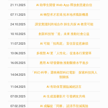
21.11.2025
AI 助學生開發 Web App 釋放創意建自信
07.11.2025
AI 轉型求才若渴 拓本地求職新機遇
24.10.2025
課堂實踐到跨域合作 師生共探 AI 教育可能
10.10.2025
創新科技智「造」未來 推動社會公益
11.07.2025
AI 可能「拍馬屁」 盲信盲從惹麻煩
13.06.2025
多模態 AI 更「人性化」 促進各行業變革
16.05.2025
應用 AI 研發藥物 推動醫療水平進步
「科幻‧科學」選映兩部科幻電影 探索科技與人
14.04.2025
類關係
11.04.2025
AI 有助保育瀕臨滅絕語言
07.03.2025
AI 生成溫馨影片 引發網友共鳴
07.02.2025
AI 成騙徒「同夥」 認清手段減風險