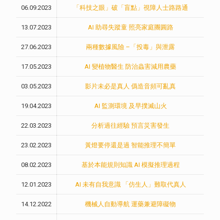
06.09.2023
「科技之眼」破「盲點」視障人士路路通
13.07.2023
AI 助尋失蹤童 照亮家庭團圓路
27.06.2023
兩種數據風險 –「投毒」與泄露
17.05.2023
AI 變植物醫生 防治蟲害減用農藥
03.05.2023
影片未必是真人 僞造音頻可亂真
19.04.2023
AI 監測環境 及早撲滅山火
22.03.2023
分析過往經驗 預言災害發生
23.02.2023
黃燈要停還是過 智能推理不簡單
08.02.2023
基於本能規則知識 AI 模擬推理過程
12.01.2023
AI 未有自我意識 「仿生人」難取代真人
14.12.2022
機械人自動導航 運藥兼避障礙物