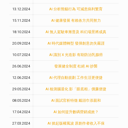
13.12.2024
AI 分析熊貓行為 可減患病利繁育
15.11.2024
AI 健康發展 有賴各方共同努力
18.10.2024
AI 無人駕駛車漸普及 科幻場景將成真
20.09.2024
AI 時代媒體轉型 發揮創意勿失嚴謹
10.07.2024
AI 識別 X 光造影 有助防治乳腺癌
26.06.2024
發展健全制度 杜絕 AI 抄襲
12.06.2024
AI 代理自動規劃 工作生活更便捷
29.05.2024
AI 檢測腦退化 影「眼底相」價廉便捷
08.05.2024
AI 面試官析特徵 戴頭巾添親和
17.04.2024
AI 如何提升數碼營銷成效？
27.03.2024
AI 掀起版權風波 原創作者收入不保