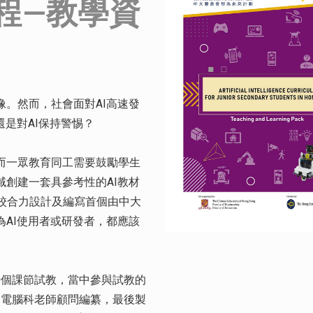
程—教學資
像。然而，社會面對AI高速發
還是對AI保持警惕？
而一眾教育同工需要鼓勵學生
域創建一套具參考性的AI教材
校合力設計及編寫首個由中大
為AI使用者或研發者，都應該
0個課節試教，當中參與試教的
深電腦科老師顧問編纂，最後製