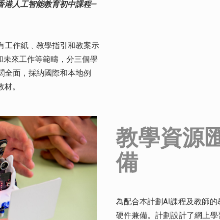
香港人工智能教育初中課程—
有工作紙﹑教學指引和教案示
理和未來工作等範疇，分三個學
闊全面，採納國際和本地例
教材。
教學資源
備
為配合本計劃AI課程及教師
硬件兼備。計劃設計了網上學習平