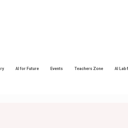
ory
AI for Future
Events
Teachers Zone
AI Lab 