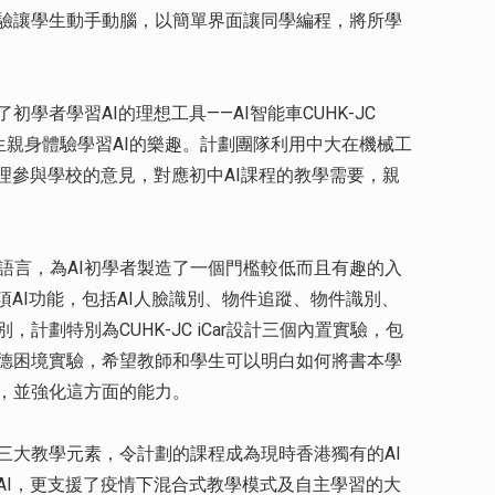
驗讓學生動手動腦，以簡單界面讓同學編程，將所學
學者學習AI的理想工具——AI智能車CUHK-JC
讓學生親身體驗學習AI的樂趣。計劃團隊利用中大在機械工
理參與學校的意見，對應初中AI課程的教學需要，親
形化編程語言，為AI初學者製造了一個門檻較低而且有趣的入
項AI功能，包括AI人臉識別、物件追蹤、物件識別、
計劃特別為CUHK-JC iCar設計三個內置實驗，包
德困境實驗，希望教師和學生可以明白如何將書本學
，並強化這方面的能力。
三大教學元素，令計劃的課程成為現時香港獨有的AI
AI，更支援了疫情下混合式教學模式及自主學習的大